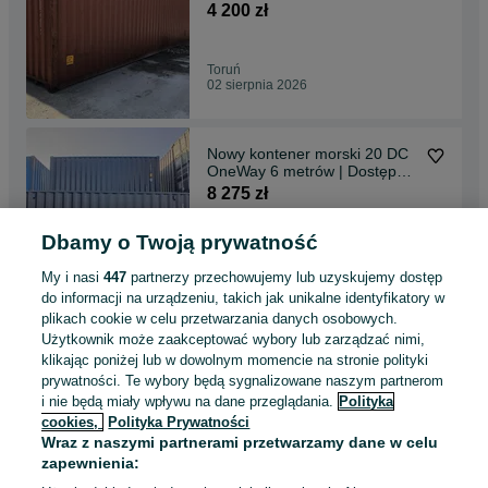
12 metrów
4 200 zł
Toruń
02 sierpnia 2026
Nowy kontener morski 20 DC
OneWay 6 metrów | Dostępne
od ręki
8 275 zł
Dbamy o Twoją prywatność
Poznań, Dębiec
02 sierpnia 2026
My i nasi
447
partnerzy przechowujemy lub uzyskujemy dostęp
do informacji na urządzeniu, takich jak unikalne identyfikatory w
plikach cookie w celu przetwarzania danych osobowych.
Używany kontener morski
Użytkownik może zaakceptować wybory lub zarządzać nimi,
magazynowy 40 DC lub HC |
klikając poniżej lub w dowolnym momencie na stronie polityki
12 metrów | szczelny
4 200 zł
prywatności. Te wybory będą sygnalizowane naszym partnerom
i nie będą miały wpływu na dane przeglądania.
Polityka
cookies,
Polityka Prywatności
Kielce
Wraz z naszymi partnerami przetwarzamy dane w celu
02 sierpnia 2026
zapewnienia: