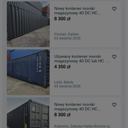
Nowy kontener morski
magazynowy 40 DC HC
OneWay | Dostępne w
8 300 zł
Poznaniu
Poznań, Dębiec
03 sierpnia 2026
Używany kontener morski
magazynowy 40 DC lub HC |
Duży wybór
4 350 zł
Łódź, Bałuty
03 sierpnia 2026
Nowy kontener morski
magazynowy 40 DC HC
OneWay | Dostępne w
8 300 zł
Katowicach
Katowice, Załęska Hałda-Brynów cz.