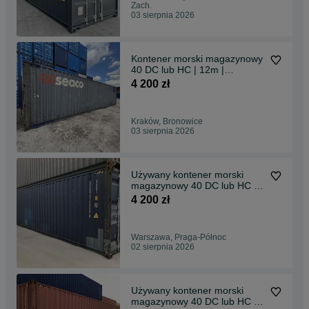
Zach.
03 sierpnia 2026
Kontener morski magazynowy
40 DC lub HC | 12m |
Dostępne od ręki! |
4 200 zł
Kraków, Bronowice
03 sierpnia 2026
Używany kontener morski
magazynowy 40 DC lub HC |
12m | super stan
4 200 zł
Warszawa, Praga-Północ
02 sierpnia 2026
Używany kontener morski
magazynowy 40 DC lub HC |