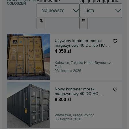
ZNALEŹLIŚMY 30
Sortowanie
Opcje przeglądania
OGŁOSZEŃ
Używany kontener morski
magazynowy 40 DC lub HC |
12m | duży wybór
4 350 zł
Katowice, Załęska Hałda-Brynów cz.
Zach.
03 sierpnia 2026
Nowy kontener morski
magazynowy 40 DC HC
OneWay Różne kolory
8 300 zł
Warszawa, Praga-Północ
03 sierpnia 2026